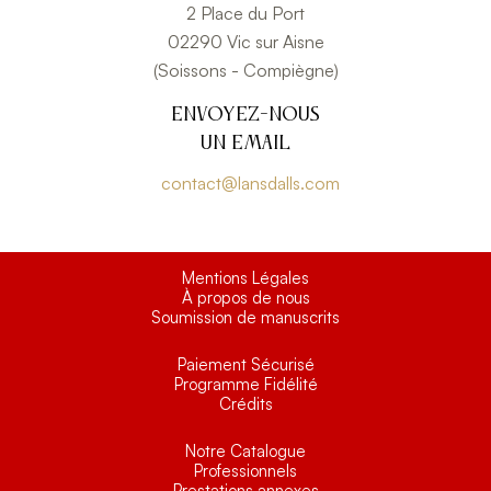
2 Place du Port
02290 Vic sur Aisne
(Soissons - Compiègne)
Envoyez-nous
un email
contact@lansdalls.com
Mentions Légales
À propos de nous
Soumission de manuscrits
Paiement Sécurisé
Programme Fidélité
Crédits
Notre Catalogue
Professionnels
Prestations annexes