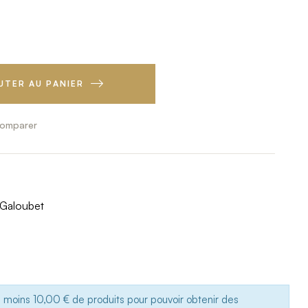
UTER AU PANIER
omparer
Galoubet
u moins 10,00 € de produits pour pouvoir obtenir des