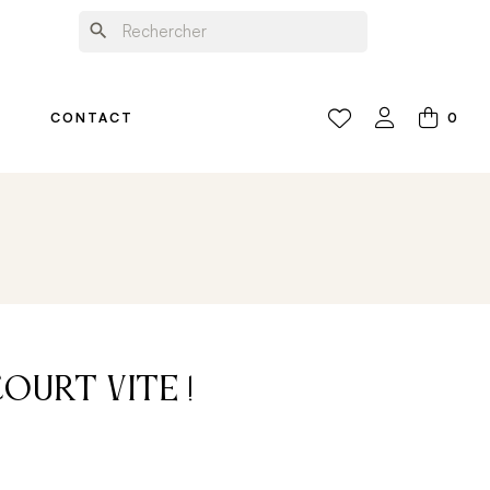
search
0
CONTACT
court vite !