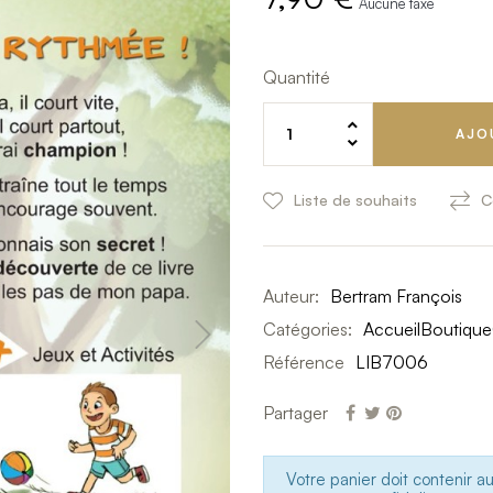
Aucune taxe
Quantité
AJO
Liste de souhaits
C
Auteur:
Bertram François
Catégories:
Accueil
Boutique
Référence
LIB7006
Partager
Votre panier doit contenir a