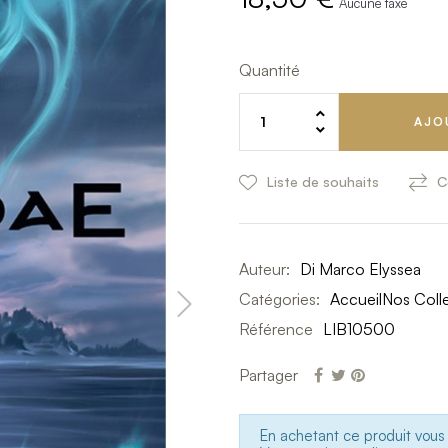
Aucune taxe
Quantité
AJO
Liste de souhaits
C
Auteur:
Di Marco Elyssea
Catégories:
Accueil
Nos Coll
Référence
LIB10500
Partager
En achetant ce produit vou