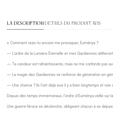
LA DESCRIPTION
DÉTAILS DU PRODUIT
AVIS
« Comment oses-tu encore me provoquer, Euménya ?
— L’ordre de la Lumière Éternelle et mes Gardiennes défieront
— Ta candeur est rafraîchissante, mais ne me confonds pas ave
— La magie des Gardiennes se renforce de génération en généra
— Une chance ? Ils l’ont déjà eue il y a bien longtemps et vois ce
Depuis des temps immémoriaux, l’ordre d’Euménya veille sur la
Une guerre féroce se déclenche, obligeant chacun à se dépasse