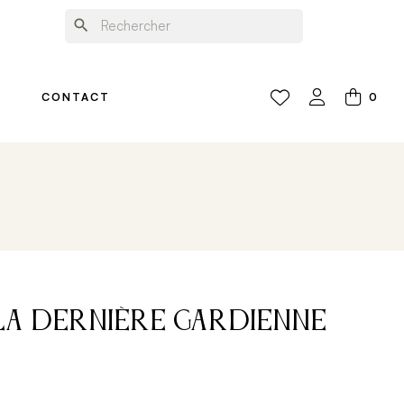
search
0
CONTACT
La Dernière Gardienne