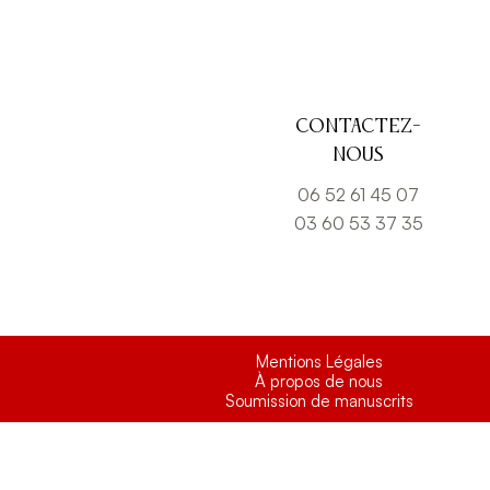
Contactez-
nous
06 52 61 45 07
03 60 53 37 35
Mentions Légales
À propos de nous
Soumission de manuscrits