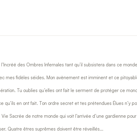
 l’Incréé des Ombres Infernales tant qu’il subsistera dans ce mond
c mes fidèles séides. Mon avènement est imminent et ce pitoyable s
tion. Tu oublies qu’elles ont fait le serment de protéger ce monde
 qu’ils en ont fait. Ton ordre secret et tes prétendues Élues n’y pour
 Vie Sacrée de notre monde qui voit l’arrivée d’une gardienne pour
r. Quatre êtres suprêmes doivent être réveillés...