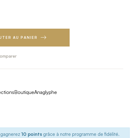
UTER AU PANIER
omparer
ections
Boutique
Anaglyphe
s gagnerez
10 points
grâce à notre programme de fidélité.