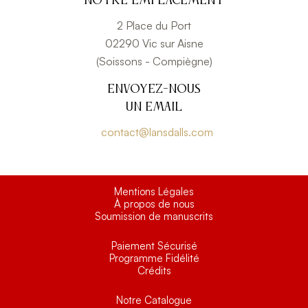
Notre emplacement
2 Place du Port
02290 Vic sur Aisne
(Soissons - Compiègne)
Envoyez-nous
un email
contact@lansdalls.com
Mentions Légales
À propos de nous
Soumission de manuscrits
Paiement Sécurisé
Programme Fidélité
Crédits
Notre Catalogue