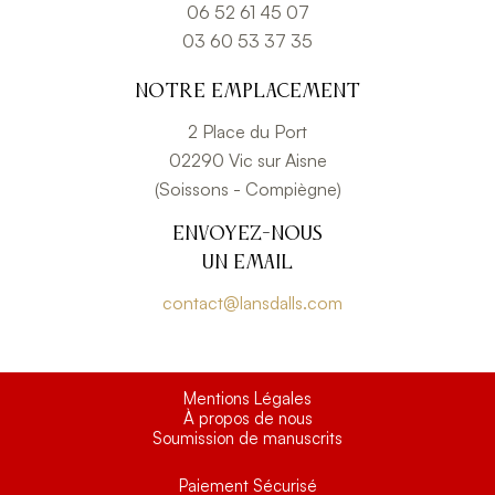
06 52 61 45 07
03 60 53 37 35
Notre emplacement
2 Place du Port
02290 Vic sur Aisne
(Soissons - Compiègne)
Envoyez-nous
un email
contact@lansdalls.com
Mentions Légales
À propos de nous
Soumission de manuscrits
Paiement Sécurisé