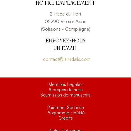
Notre emplacement
2 Place du Port
02290 Vic sur Aisne
(Soissons - Compiègne)
Envoyez-nous
un email
contact@lansdalls.com
Mentions Légales
À propos de nous
Soumission de manuscrits
Paiement Sécurisé
Programme Fidélité
Crédits
Notre Catalogue