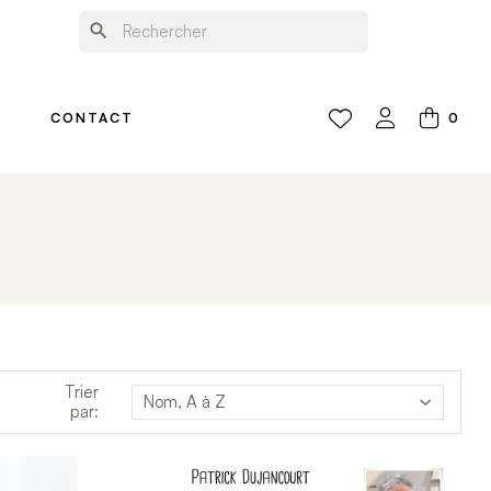
search
0
CONTACT
Trier
Nom, A à Z
par: