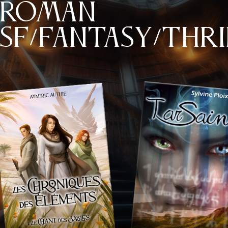
Roman
SF/Fantasy/Thril