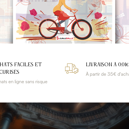
HATS FACILES ET
LIVRAISON À 0,01€
CURISÉS
À partir de 35€ d'ach
ats en ligne sans risque