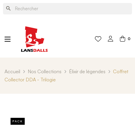
search
0
Accueil
Nos Collections
Élixir de légendes
Coffret
Collector DDA - Trilogie
PACK