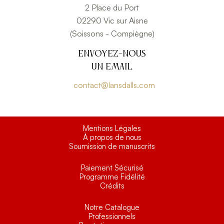
2 Place du Port
02290 Vic sur Aisne
(Soissons - Compiègne)
Envoyez-nous
un email
contact@lansdalls.com
Mentions Légales
À propos de nous
Soumission de manuscrits
Paiement Sécurisé
Programme Fidélité
Crédits
Notre Catalogue
Professionnels