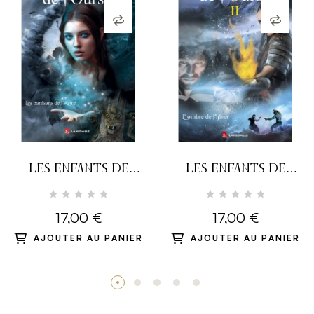
LES ENFANTS DE
LES ENFANTS DE
L'OURSE T1 - LES
L'OURSE T2 -
PARTISANS DE
L'OMBRE DE L'HIVER
17,00 €
17,00 €
L'ASTRE
AJOUTER AU PANIER
AJOUTER AU PANIER