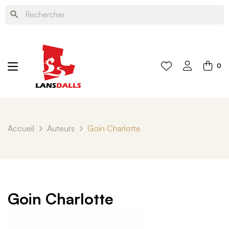
search
0
Accueil
Auteurs
Goin Charlotte
Goin Charlotte