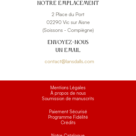
Notre emplacement
2 Place du Port
02290 Vic sur Aisne
(Soissons - Compiègne)
Envoyez-nous
un email
contact@lansdalls.com
Mentions Légales
À propos de nous
Soumission de manuscrits
Paiement Sécurisé
Programme Fidélité
Crédits
Notre Catalogue