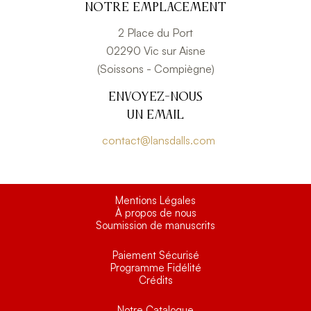
Notre emplacement
2 Place du Port
02290 Vic sur Aisne
(Soissons - Compiègne)
Envoyez-nous
un email
contact@lansdalls.com
Mentions Légales
À propos de nous
Soumission de manuscrits
Paiement Sécurisé
Programme Fidélité
Crédits
Notre Catalogue