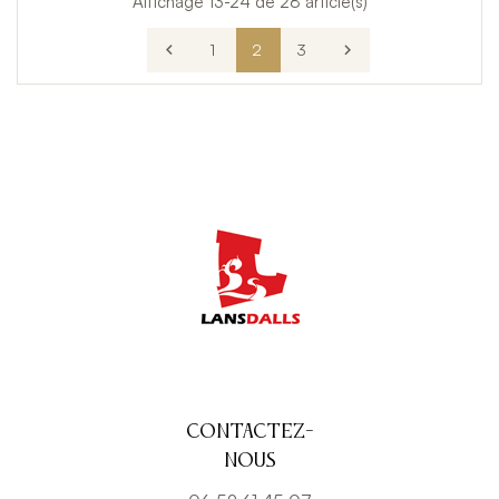
Affichage 13-24 de 28 article(s)

1
2
3

Contactez-
nous