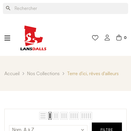
search
0
Accueil
Nos Collections
Terre d'ici, rêves d'ailleurs
Nom, A à Z
FILTRE