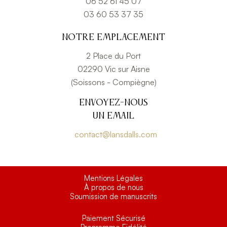
06 52 61 45 07
03 60 53 37 35
Notre emplacement
2 Place du Port
02290 Vic sur Aisne
(Soissons - Compiègne)
Envoyez-nous
un email
contact@lansdalls.com
Mentions Légales
À propos de nous
Soumission de manuscrits
Paiement Sécurisé